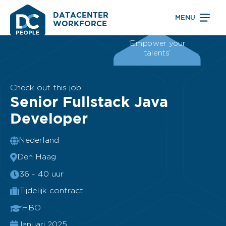
DATACENTER
MENU
WORKFORCE
‘Empower your
talents’
Check out this job
Senior Fullstack Java
Developer
Nederland
Den Haag
36 - 40 uur
Tijdelijk contract
HBO
Januari 2025