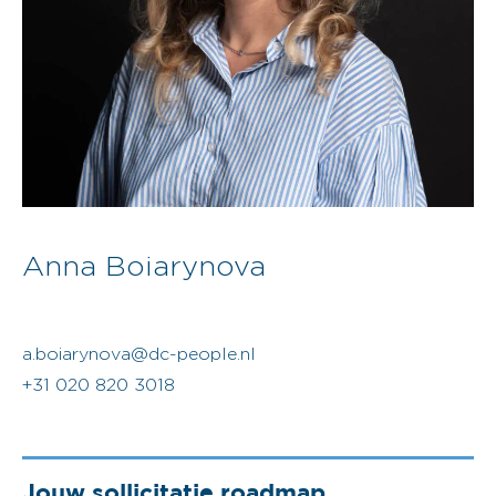
Anna Boiarynova
a.boiarynova@dc-people.nl
+31 020 820 3018
Jouw sollicitatie roadmap