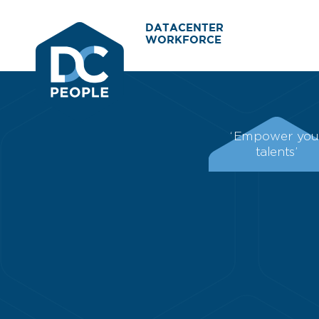
DATACENTER
WORKFORCE
‘Empower you
talents’