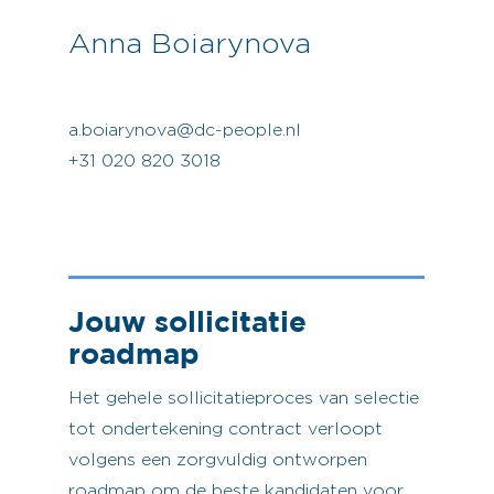
Anna Boiarynova
a.boiarynova@dc-people.nl
+31 020 820 3018
Jouw sollicitatie
roadmap
Het gehele sollicitatieproces van selectie
tot ondertekening contract verloopt
volgens een zorgvuldig ontworpen
roadmap om de beste kandidaten voor