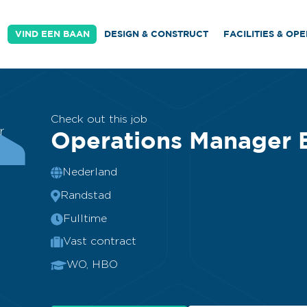
VIND EEN BAAN
DESIGN & CONSTRUCT
FACILITIES & OP
Check out this job
r
Operations Manager 
Nederland
Randstad
Fulltime
Vast contract
WO, HBO